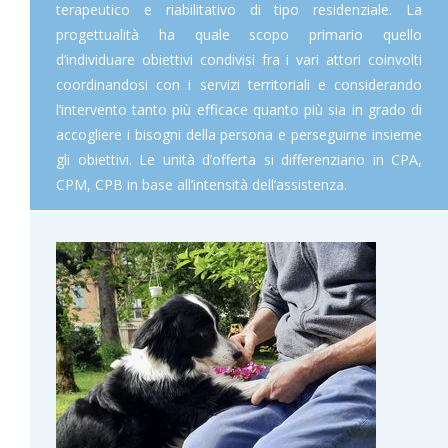
terapeutico e riabilitativo di tipo residenziale. La
progettualità ha quale scopo primario quello
d’individuare obiettivi condivisi fra i vari attori coinvolti
coordinandosi con i servizi territoriali e considerando
l’intervento tanto più efficace quanto più sia in grado di
accogliere i bisogni della persona e perseguirne insieme
gli obiettivi. Le unità d’offerta si differenziano in CPA,
CPM, CPB in base all’intensità dell’assistenza.