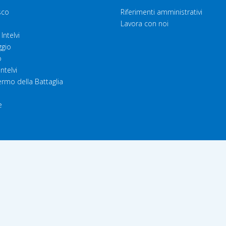
sco
Riferimenti amministrativi
Lavora con noi
Intelvi
gio
o
Intelvi
rmo della Battaglia
e
e