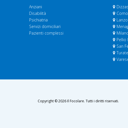
Anziani
Dizza
Disabilità
Como
Psichiatria
Lanzo 
Servizi domiciliari
Menag
Pazienti complessi
Milan
Pellio 
San Fe
Turat
Vares
Copyright © 2026 Il Focolare. Tutti i diritti riservati.