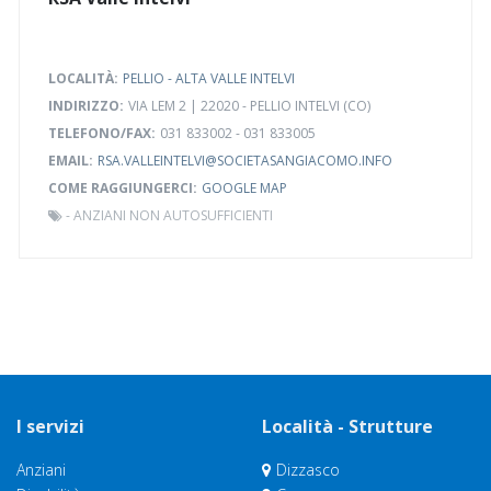
LOCALITÀ:
PELLIO - ALTA VALLE INTELVI
INDIRIZZO:
VIA LEM 2 | 22020 - PELLIO INTELVI (CO)
TELEFONO/FAX:
031 833002 - 031 833005
EMAIL:
RSA.VALLEINTELVI@SOCIETASANGIACOMO.INFO
COME RAGGIUNGERCI:
GOOGLE MAP
-
ANZIANI NON AUTOSUFFICIENTI
I servizi
Località - Strutture
Anziani
Dizzasco