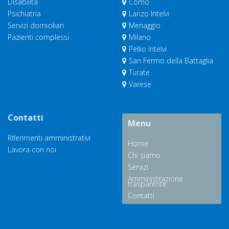
Disabilità
Como
Psichiatria
Lanzo Intelvi
Servizi domiciliari
Menaggio
Pazienti complessi
Milano
Pellio Intelvi
San Fermo della Battaglia
Turate
Varese
Contatti
Menu
Riferimenti amministrativi
Home
Lavora con noi
Chi siamo
Servizi
Amministrazione
trasparente
Contatti