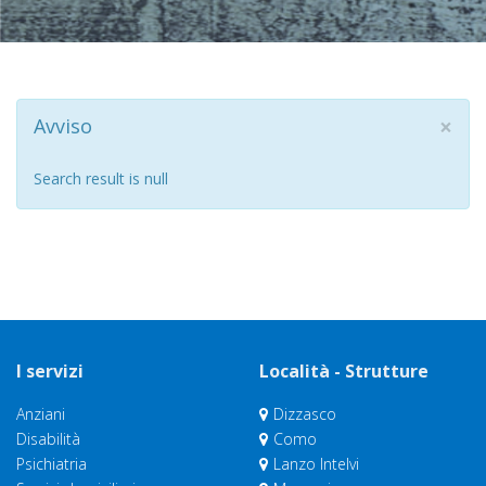
×
Avviso
Search result is null
I servizi
Località - Strutture
Anziani
Dizzasco
Disabilità
Como
Psichiatria
Lanzo Intelvi