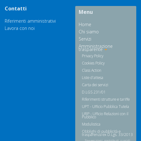
Contatti
Menu
Riferimenti amministrativi
Home
Lavora con noi
Chi siamo
Servizi
Amministrazione
trasparente
Privacy Policy
Cookies Policy
Class Action
Liste d'attesa
Carta dei servizi
D.LGS 231/01
Riferimenti strutture e tariffe
UPT - Ufficio Pubblica Tutela
URP - Ufficio Relazioni con il
Pubblico
Modulistica
Obblighi di pubblicità e
trasparenza ex D.Lgs. 33/2013
Sovvenzioni, contributi, sussidi,